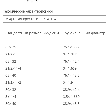
Технические характеристики
Муфтовая крестовина XGQT04
Стандартный размер, мм/дюйм
Труба (внешний диаметр),
65× 25
76.1× 33.7
21/2x1
3× 1.327
65× 32
76.1× 42.4
21/2x11/4
3× 1.669
65× 40
76.1× 48.3
21/2x11/2
3× 1.9
80× 32
88.9× 42.4
3x11/4
3.5× 1.669
80× 40
88.9× 48.3