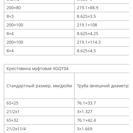
200×80
219.1×88.9
8×3
8.625×3.5
200×100
219.1×108
8×4
8.625×4.25
200×100
219.1×114.3
8×4
8.625×4.5
Крестовина муфтовая XGQT04
Стандартный размер, мм/дюйм
Труба (внешний диаметр),
65×25
76.1×33.7
21/2x1
3×1.327
65×32
76.1×42.4
21/2x11/4
3×1.669