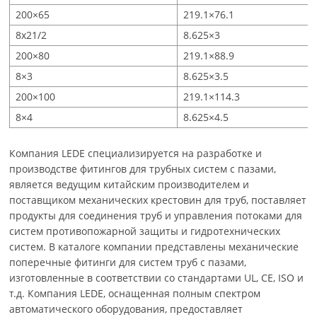
200×65
219.1×76.1
8x21/2
8.625×3
200×80
219.1×88.9
8×3
8.625×3.5
200×100
219.1×114.3
8×4
8.625×4.5
Компания LEDE специализируется на разработке и
производстве фитингов для трубных систем с пазами,
является ведущим китайским производителем и
поставщиком механических крестовин для труб, поставляет
продукты для соединения труб и управления потоками для
систем противопожарной защиты и гидротехнических
систем. В каталоге компании представлены механические
поперечные фитинги для систем труб с пазами,
изготовленные в соответствии со стандартами UL, CE, ISO и
т.д. Компания LEDE, оснащенная полным спектром
автоматического оборудования, предоставляет