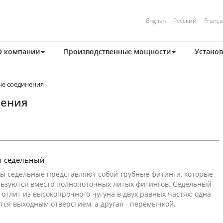
English
Русский
França
О компании
Производственные мощности
Установ
ые соединения
нения
т седельный
ы седельные представляют собой трубные фитинги, которые
ьзуются вместо полнопоточных литых фитингов. Седельный
 отлит из высокопрочного чугуна в двух равных частях: одна
тся выходным отверстием, а другая - перемычкой.