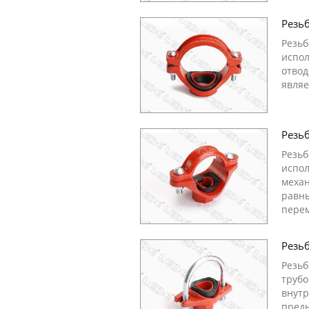
Резь
Резьб
испол
отвод
являе
Резь
Резьб
испол
механ
равны
пере
Резь
Резь
трубо
внутр
предн