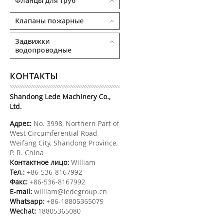
Фланцы для труб
Клапаны пожарные
Задвижки
водопроводные
КОНТАКТЫ
Shandong Lede Machinery Co.,
Ltd.
Адрес:
No. 3998, Northern Part of
West Circumferential Road,
Weifang City, Shandong Province,
P. R. China
Контактное лицо:
William
Тел.:
+86-536-8167992
Факс:
+86-536-8167992
E-mail:
william@ledegroup.cn
Whatsapp:
+86-18805365079
Wechat:
18805365080