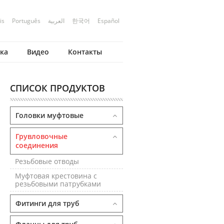
is
Português
العربية
한국어
Español
ка
Видео
Контакты
СПИСОК ПРОДУКТОВ
Головки муфтовые
Грувловочные
соединения
Резьбовые отводы
Муфтовая крестовина с
резьбовыми патрубками
Фитинги для труб