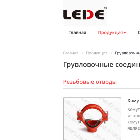
Главная
Продукция
Главная
Продукция
Грувловочн
Грувловочные соеди
Резьбовые отводы
Хому
Хомут
испол
хомут
являе