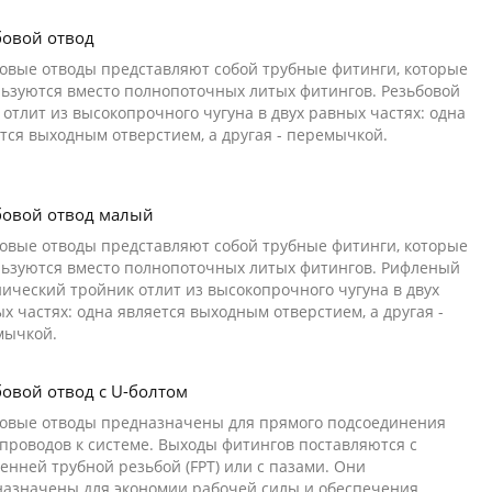
бовой отвод
овые отводы представляют собой трубные фитинги, которые
ьзуются вместо полнопоточных литых фитингов. Резьбовой
 отлит из высокопрочного чугуна в двух равных частях: одна
тся выходным отверстием, а другая - перемычкой.
бовой отвод малый
овые отводы представляют собой трубные фитинги, которые
ьзуются вместо полнопоточных литых фитингов. Рифленый
ический тройник отлит из высокопрочного чугуна в двух
х частях: одна является выходным отверстием, а другая -
мычкой.
бовой отвод с U-болтом
бовые отводы предназначены для прямого подсоединения
проводов к системе. Выходы фитингов поставляются с
енней трубной резьбой (FPT) или с пазами. Они
азначены для экономии рабочей силы и обеспечения