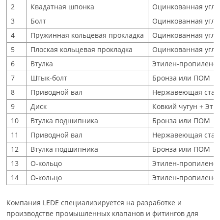
2
Квадатная шпонка
Оцинкованная угле
3
Болт
Оцинкованная угле
4
Пружинная кольцевая прокладка
Оцинкованная угле
5
Плоская кольцевая прокладка
Оцинкованная угле
6
Втулка
Этилен-пропиленов
7
Штык-болт
Бронза или ПОМ
8
Приводной вал
Нержавеющая сталь
9
Диск
Ковкий чугун + Эт
10
Втулка подшипника
Бронза или ПОМ
11
Приводной вал
Нержавеющая сталь
12
Втулка подшипника
Бронза или ПОМ
13
O-кольцо
Этилен-пропиленов
14
O-кольцо
Этилен-пропиленов
Компания LEDE специализируется на разработке и
производстве промышленных клапанов и фитингов для