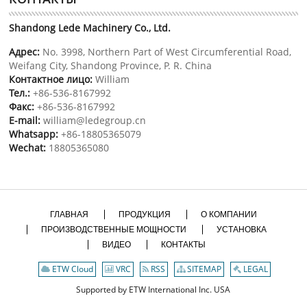
Shandong Lede Machinery Co., Ltd.
Адрес:
No. 3998, Northern Part of West Circumferential Road,
Weifang City, Shandong Province, P. R. China
Контактное лицо:
William
Тел.:
+86-536-8167992
Факс:
+86-536-8167992
E-mail:
william@ledegroup.cn
Whatsapp:
+86-18805365079
Wechat:
18805365080
ГЛАВНАЯ
ПРОДУКЦИЯ
О КОМПАНИИ
ПРОИЗВОДСТВЕННЫЕ МОЩНОСТИ
УСТАНОВКА
ВИДЕО
КОНТАКТЫ
ETW Cloud
VRC
RSS
SITEMAP
LEGAL
Supported by ETW International Inc. USA